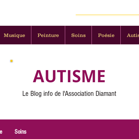
 et militante pour les Autistes
Musique
Peinture
Soins
Poésie
Auti
AUTISME
Le Blog info de l'Association Diamant
re
Soins