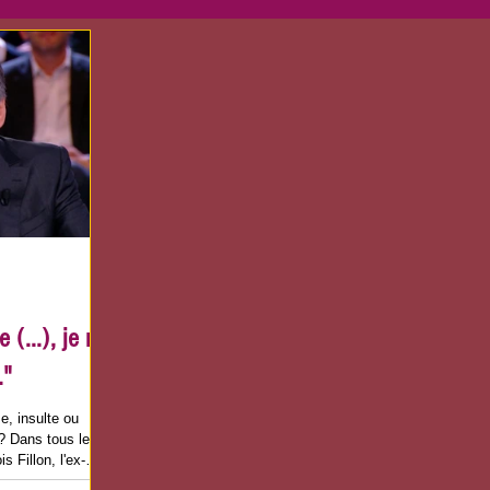
(...), je ne
."
e, insulte ou
? Dans tous les
s Fillon, l'ex-