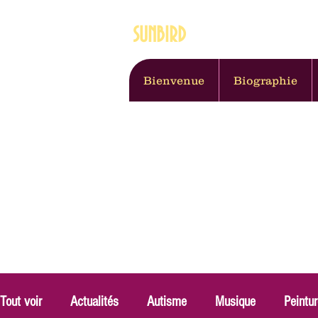
SUNBIRD
Artiste, thérapeute
Bienvenue
Biographie
Tout voir
Actualités
Autisme
Musique
Peintu