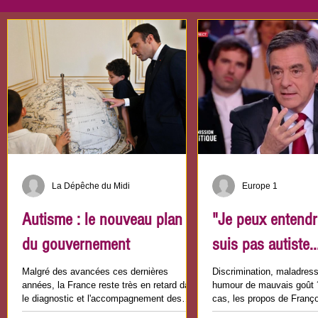
La Dépêche du Midi
Europe 1
Autisme : le nouveau plan
"Je peux entendre 
du gouvernement
suis pas autiste..
Malgré des avancées ces dernières
Discrimination, maladress
années, la France reste très en retard dans
humour de mauvais goût 
le diagnostic et l'accompagnement des
cas, les propos de Françoi
personnes autistes....
Premier Ministre,...