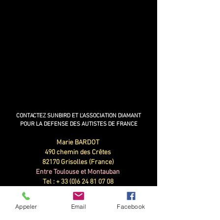
CONTACTEZ SUNBIRD ET L'ASSOCIATION DIAMANT
POUR LA DEFENSE DES AUTISTES DE FRANCE
Marie BARDOT
490 chemin des Crêtes
82170 Grisolles (France)
Entre Toulouse et Montauban
Tel : +
33 (0)6 24 81 07 08
Association Diamant
N°
082200854
(déclaration en Préfecture)
Appeler
Email
Facebook