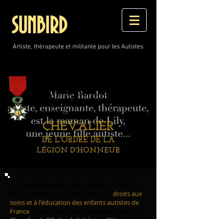
SUNBIRD
Artiste, thérapeute et militante pour les Autistes
MARIE BARDOT
élevée au rang de
CHEVALIER
DE L'ORDRE DE LA
LÉGION D'HONNEUR
En récompense pour son combat acharné,
depuis de longues années, pour les
droits aux
soins et à l'éducation des enfants autistes de
France
, Marie Bardot a été élevée au rang de