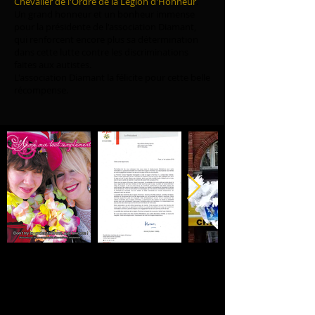
Chevalier de l'Ordre de la Légion d'Honneur
.
Un grand honneur et un bonheur immense
pour la présidente de l'association Diamant,
qui renforcent encore plus sa détermination
dans cette lutte contre les discriminations
faites aux autistes.
L'association Diamant la félicite pour cette belle
récompense.