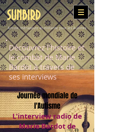
SUNBIRD
Artiste, thérapeute et militante pour les Autistes
Découvrez l'histoire et
le combat de Marie
Bardot à travers de
ses interviews
Journée mondiale de
l'Autisme
L'interview radio de
Marie Bardot de