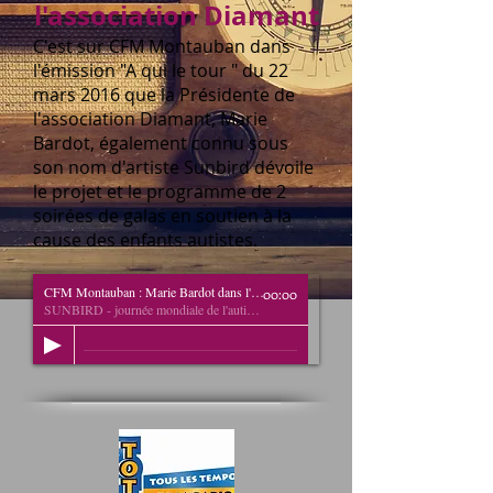
l'association Diamant
C'est sur CFM Montauban dans
l'émission "A qui le tour " du 22
mars 2016 que la Présidente de
l'association Diamant, Marie
Bardot, également connu sous
son nom d'artiste Sunbird dévoile
le projet et le programme de 2
soirées de galas en soutien à la
cause des enfants autistes.
CFM Montauban : Marie Bardot dans l'émission "A qui le tour ?"
00:00
SUNBIRD - journée mondiale de l'autisme 2016