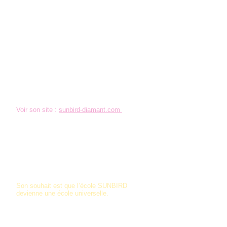
développement personnel en groupe, dans
un groupe où les autistes et handicapés
cohabitent avec les « bien-portants ». On
se découvre, on se soutient, on apprend
ensemble, main dans la main.
Pour élargir cet enseignement, cet état
d’esprit, cette façon d’être au plus grand
nombre, Marie BARDOT crée aujourd’hui
l’Ecole SUNBIRD (Sunbird étant son nom
d’artiste, elle est auteur interprète, a écrit et
enregistré une comédie musicale « L’Or et
l’Autisme », est également peintre et
expose dans le monde entier).
Voir son site :
sunbird-diamant.com
Forte de son expérience d’enseignante, de
chef de projet en communication et
développement personnel en entreprise et
de son expérience de mère d’enfant autiste,
elle veut réunir son savoir-faire et créer
cette école d’aujourd’hui et de demain,
l’école du futur.
Son souhait est que l’école SUNBIRD
devienne une école universelle.
L’Ecole SUNBIRD réunit tous les enfants de
la maternelle au Bac, avec leurs
spécificités et leurs différences.