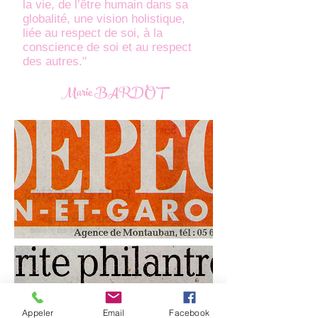
la vie, de l’être humain dans sa
globalité, une vision holistique,
liée au respect de soi, à la
conscience de soi et au respect
des autres."
Marie BARDOT
Appeler
Email
Facebook