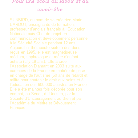
Pour une école du savoir et du
savoir-être
SUNBIRD, du nom de sa créatrice Marie
BARDOT, enseignante de formation,
professeur d’anglais français à l’Education
Nationale puis Chef de projet en
communication et développement personnel
à la Sécurité Sociale pendant 12 ans.
Aujourd’hui thérapeute suite à des dons
reçus en 1995, elle est magnétiseuse
médium, sophrologue et mère d’enfant
autiste (Lily 19 ans). Elle a créé
l’Association Diamant en 2003 suite aux
carences de la France en matière de prise
en charge de l’autisme (50 ans de retard) et
milite pour soutenir le droit aux soins et à
l’éducation des 600 000 autistes en France.
Elle a été maintes fois décorée pour son
combat, au Sénat, à l’Unesco, par la
Société d’Encouragement au Bien et par
l’Académie du Mérite et Dévouement
Français.
En 2016, elle a lancé « Les ateliers
pédagogiques », 12 ateliers pédagogiques
(
en savoir plus en cliquant ici
) destinés aux
autistes, aux handicapés et à toute
personne désireuse de faire du