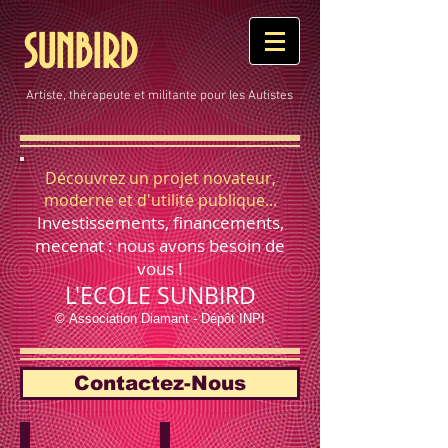
SUNBIRD
Artiste, thérapeute et militante pour les Autistes
Découvrez un projet novateur,
moderne et d'utilité publique...
Investissements, financements,
mecenat : nous avons besoin de
vous !
L'ECOLE SUNBIRD
© Association Diamant - Dépôt INPI
Contactez-Nous