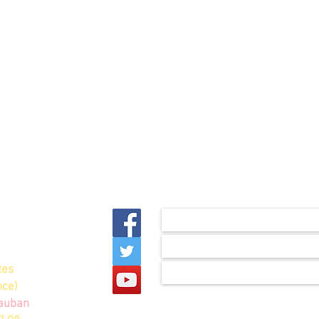
ION DIAMANT
DE FRANCE
tes
nce)
tauban