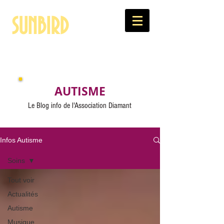
SUNBIRD
Artiste, thérapeute et militante pour les Autistes
AUTISME
Le Blog info de l'Association Diamant
Infos Autisme
Soins
Tout voir
Actualités
Autisme
Musique