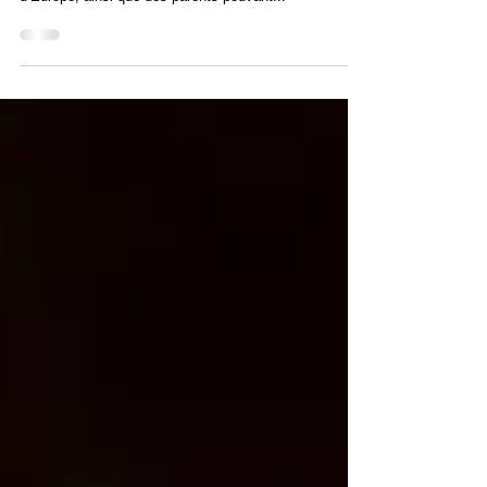
30 & 31 Janvier à Paris : le bilan
Ce congrès a réuni des conférenciers parmi les
médecins les plus engagés et les plus expérimentés
d’Europe, ainsi que des parents pouvant...