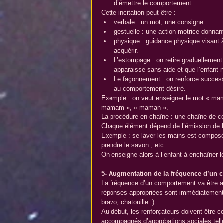
d’émettre le comportement. 
Cette incitation peut être : 
verbale : un mot, une consigne  
gestuelle : une action motrice donnant 
physique : guidance physique visant 
acquérir.    
L’estompage : on retire graduellement
apparaisse sans aide et que l’enfant 
Le façonnement : on renforce succes
au comportement désiré. 
Exemple : on veut enseigner le mot « mam
mamam », « maman ».
La procédure en chaîne : une chaîne de c
Chaque élément dépend de l’émission de l
Exemple : se laver les mains est composé de
prendre le savon ; etc..
On enseigne alors à l’enfant à enchaîner l
5- Augmentation de la fréquence d’un
La fréquence d’un comportement va être a
réponses appropriées sont immédiatement r
bravo, chatouille..).
Au début, les renforçateurs doivent être co
accompagnés d’approbations sociales tell