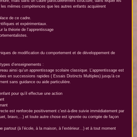
ndre, mais dans un cadre particulièrement structuré, dans lequel les 
r les mêmes compétences que les autres enfants acquièrent 
place de ce cadre.
ntifiques et expérimentaux.
 la théorie de l’apprentissage
ortementalistes. 
niques de modification du comportement et de développement de 
 types d’enseignements :
reau ainsi qu’un apprentissage scolaire classique. L’apprentissage est 
es en successions rapides ( Essais Distincts Multiples) jusqu’à ce 
ment sans guidance ou aide particulière.
fant pour qu’il effectue une action  
nt  
nant 
cte est renforcée positivement c’est-à-dire suivie immédiatement par 
ouet, bravo,…) et toute autre chose est ignorée ou corrigée de façon 
e partout (à l’école, à la maison, à l’extérieur…) et à tout moment 