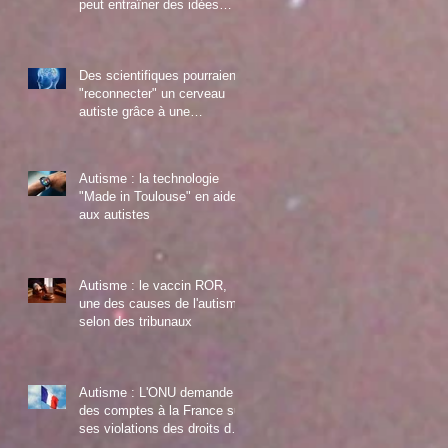
peut entraîner des idées
suicidaires chez les jeune au
Des scientifiques pourraient
"reconnecter" un cerveau
autiste grâce à une
manipulation gén
Autisme : la technologie
"Made in Toulouse" en aide
aux autistes
Autisme : le vaccin ROR,
une des causes de l'autisme
selon des tribunaux
Autisme : L'ONU demande
des comptes à la France sur
ses violations des droits des
enfants autist