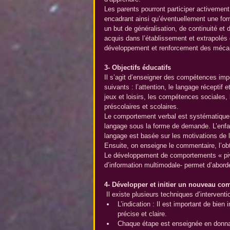
Les parents pourront participer activement
encadrant ainsi qu’éventuellement une for
un but de généralisation, de continuité et
acquis dans l’établissement et extrapolés 
développement et renforcement des méca
3- Objectifs éducatifs
Il s’agit d’enseigner des compétences im
suivants : l’attention, le langage réceptif e
jeux et loisirs, les compétences sociales
préscolaires et scolaires.
Le comportement verbal est systématiquem
langage sous la forme de demande. L’enfan
langage est basée sur les motivations de l
Ensuite, on enseigne le commentaire, l’obt
Le développement de comportements « pivots
d’information multimodale- permet d’abor
4- Développer et initier un nouveau c
 Il existe plusieurs techniques d’interventio
L’indication : Il est important de bien 
précise et claire.  
Chaque étape est enseignée en donnant