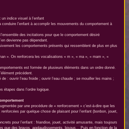
un indice visuel à l’enfant  
à conduire l’enfant à accomplir les mouvements du comportement à 
 l’ensemble des incitations pour que le comportement désiré 
n’en devienne pas dépendant.  
sivement les comportements présents qui ressemblent de plus en plus 
an ». On renforcera les vocalisations « m », « ma », « mam », « 
omportements est formée de plusieurs éléments dans un ordre donné. 
’élément précédent.
 : ouvrir l’eau froide ; ouvrir l’eau chaude ; se mouiller les mains ; 
es étapes dans l’ordre logique.
 comportement
ugmentée par une procédure de « renforcement » c’est-à-dire que les 
enforcées par quelque chose de plaisant pour l’enfant (bonbon, jouet, 
ncrets pour l’enfant : friandise, jouet, activité amusante, mais toujours 
es que des bravos, applaudissements, bisous… Puis en fonction de la 