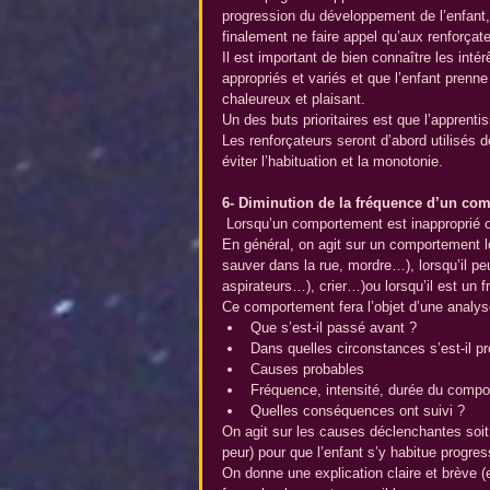
progression du développement de l’enfant, i
finalement ne faire appel qu’aux renforçate
Il est important de bien connaître les intér
appropriés et variés et que l’enfant prenne
chaleureux et plaisant.
Un des buts prioritaires est que l’apprenti
Les renforçateurs seront d’abord utilisés 
éviter l’habituation et la monotonie.
6- Diminution de la fréquence d’un co
 Lorsqu’un comportement est inapproprié ou
En général, on agit sur un comportement lo
sauver dans la rue, mordre…), lorsqu’il pe
aspirateurs…), crier…)ou lorsqu’il est un 
Ce comportement fera l’objet d’une analys
Que s’est-il passé avant ?  
Dans quelles circonstances s’est-il 
Causes probables  
Fréquence, intensité, durée du compo
Quelles conséquences ont suivi ? 
On agit sur les causes déclenchantes soit 
peur) pour que l’enfant s’y habitue progre
On donne une explication claire et brève (ex :