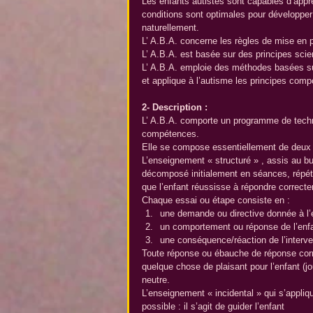
Les enfants autistes sont capables d’appre
conditions sont optimales pour développe
naturellement.
L’ A.B.A. concerne les règles de mise en 
L’ A.B.A. est basée sur des principes scie
L’ A.B.A. emploie des méthodes basées sur
et applique à l’autisme les principes comp
2- Description :
L’ A.B.A. comporte un programme de tech
compétences.
Elle se compose essentiellement de deux
L’enseignement « structuré » , assis au bu
décomposé initialement en séances, répété
que l’enfant réussisse à répondre correcte
Chaque essai ou étape consiste en : 
une demande ou directive donnée à l’en
un comportement ou réponse de l’enfa
une conséquence/réaction de l’interve
Toute réponse ou ébauche de réponse corre
quelque chose de plaisant pour l’enfant (j
neutre.
L’enseignement « incidental » qui s’appliqu
possible : il s’agit de guider l’enfant 