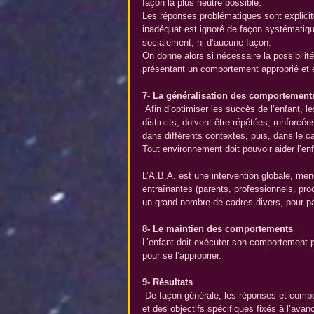
façon la plus neutre possible.
Les réponses problématiques sont explicit
inadéquat est ignoré de façon systématique.
socialement, ni d’aucune façon.
On donne alors si nécessaire la possibilit
présentant un comportement approprié et e
7- La généralisation des comportement
 Afin d’optimiser les succès de l’enfant, les compétences émergentes enseignées durant les exercices d’essai 
distincts, doivent être répétées, renforcé
dans différents contextes, puis, dans le ca
Tout environnement doit pouvoir aider l’en
L’A.B.A. est une intervention globale, men
entraînantes (parents, professionnels, pro
un grand nombre de cadres divers, pour pa
8- Le maintien des comportements
L’enfant doit exécuter son comportement p
pour se l’approprier.
9- Résultats
 De façon générale, les réponses et comportements de l’enfant sont enregistrés et évalués suivant des critères 
et des objectifs spécifiques fixés à l’avan