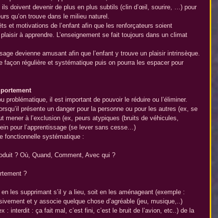
ls doivent devenir de plus en plus subtils (clin d’œil, sourire, …) pour 
urs qu’on trouve dans le milieu naturel.
êts et motivations de l’enfant afin que les renforçateurs soient 
 plaisir à apprendre. L’enseignement se fait toujours dans un climat 
ssage devienne amusant afin que l’enfant y trouve un plaisir intrinsèque.
de façon régulière et systématique puis on pourra les espacer pour 
mportement
 problématique, il est important de pouvoir le réduire ou l’éliminer.
rsqu’il présente un danger pour la personne ou pour les autres (ex, se 
ut mener à l’exclusion (ex, peurs atypiques (bruits de véhicules, 
frein pour l’apprentissage (se lever sans cesse…)
e fonctionnelle systématique : 
produit ? Où, Quand, Comment, Avec qui ?  
rtement ?  
en les supprimant s’il y a lieu, soit en les aménageant (exemple : 
ssivement et y associe quelque chose d’agréable (jeu, musique,..)
 interdit : ça fait mal, c’est fini, c’est le bruit de l’avion, etc..) de la 