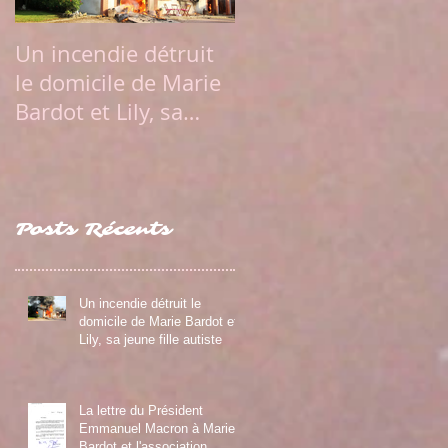
Un incendie détruit
La lettre du
le domicile de Marie
Président Emmanue
Bardot et Lily, sa
Macron à Marie
jeune fille autiste
Bardot et
l'association Diaman
Posts Récents
Un incendie détruit le
domicile de Marie Bardot et
Lily, sa jeune fille autiste
La lettre du Président
Emmanuel Macron à Marie
Bardot et l'association