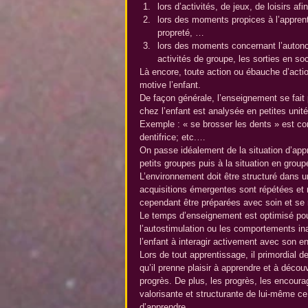
lors d’activités, de jeux, de loisirs a
lors des moments propices à l’apprent
propreté, …  
lors des moments concernant l’autonom
activités de groupe, les sorties en so
Là encore, toute action ou ébauche d’actio
motive l’enfant.
De façon générale, l’enseignement se fait
chez l’enfant est analysée en petites unit
Exemple : « se brosser les dents » est co
dentifrice; etc.…
On passe idéalement de la situation d’appr
petits groupes puis à la situation en group
L’environnement doit être structuré dans u
acquisitions émergentes sont répétées et 
cependant être préparées avec soin et se
Le temps d’enseignement est optimisé pou
l’autostimulation ou les comportements inap
l’enfant à interagir activement avec son e
Lors de tout apprentissage, il primordial d
qu’il prenne plaisir à apprendre et à décou
progrès. De plus, les progrès, les encoura
valorisante et structurante de lui-même c
d’apprendre.