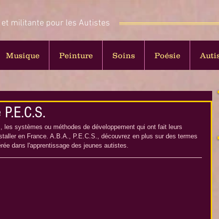
 et militante pour les Autistes
Musique
Peinture
Soins
Poésie
Auti
 P.E.C.S.
 les systèmes ou méthodes de développement qui ont fait leurs 
staller en France. A.B.A., P.E.C.S., découvrez en plus sur des termes 
rée dans l'apprentissage des jeunes autistes.