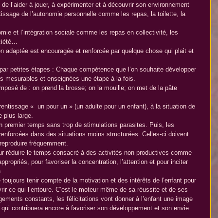
fin de l’aider à jouer, à expérimenter et à découvrir son environnement  
issage de l’autonomie personnelle comme les repas, la toilette, la 
ie et l’intégration sociale comme les repas en collectivité, les 
ciété… 
n adaptée est encouragée et renforcée par quelque chose qui plait et 
 par petites étapes : Chaque compétence que l’on souhaite développer 
és mesurables et enseignées une étape à la fois.
mposé de : on prend la brosse; on la mouille; on met de la pâte 
entissage «  un pour un » (un adulte pour un enfant), à la situation de 
e plus large.
n premier temps sans trop de stimulations parasites. Puis, les 
renforcées dans des situations moins structurées. Celles-ci doivent 
 reproduire fréquemment.
r réduire le temps consacré à des activités non productives comme 
propriés, pour favoriser la concentration, l’attention et pour inciter 
n
e toujours tenir compte de la motivation et des intérêts de l’enfant pour 
vrir ce qui l’entoure. C’est le moteur même de sa réussite et de ses 
gements constants, les félicitations vont donner à l’enfant une image 
e qui contribuera encore à favoriser son développement et son envie 