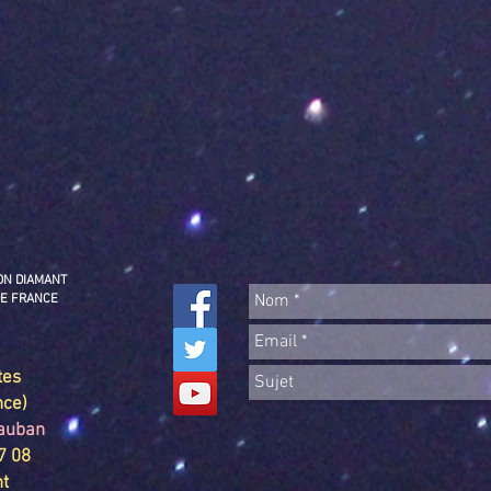
ION DIAMANT
DE FRANCE
tes
nce)
tauban
07 08
nt