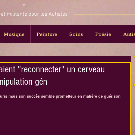
 et militante pour les Autistes
Musique
Peinture
Soins
Poésie
Auti
raient "reconnecter" un cerveau
nipulation gén
 souris mais son succès semble prometteur en matière de guérison 