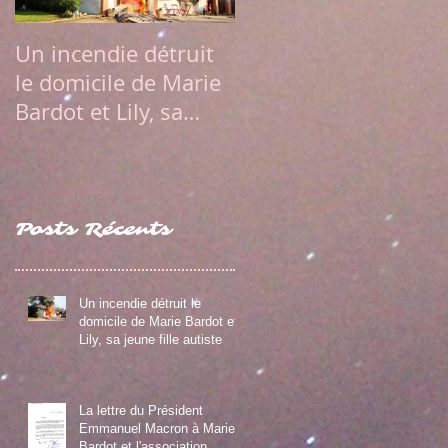
Un incendie détruit
La lettre du
le domicile de Marie
Président Emmanue
Bardot et Lily, sa
Macron à Marie
jeune fille autiste
Bardot et
l'association Diaman
Posts Récents
Un incendie détruit le
domicile de Marie Bardot et
Lily, sa jeune fille autiste
La lettre du Président
Emmanuel Macron à Marie
Bardot et l'association