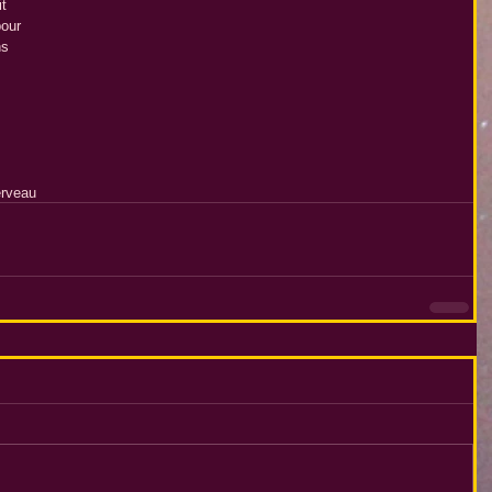
t 
our 
ns 
erveau