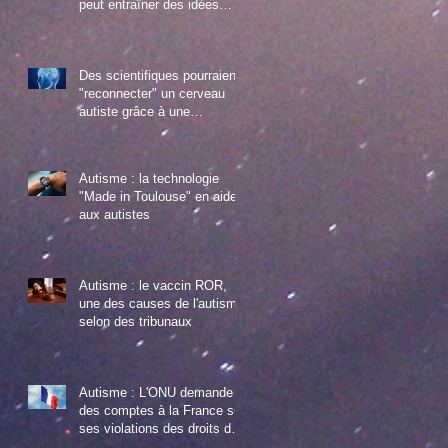
peut entraîner des idées
suicidaires chez les jeune au
Des scientifiques pourraient
"reconnecter" un cerveau
autiste grâce à une
manipulation gén
Autisme : la technologie
"Made in Toulouse" en aide
aux autistes
Autisme : le vaccin ROR,
une des causes de l'autisme
selon des tribunaux
Autisme : L'ONU demande
des comptes à la France sur
ses violations des droits des
enfants autist