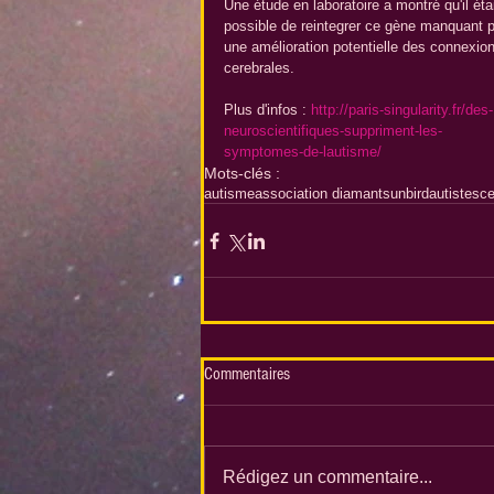
Une étude en laboratoire a montré qu'il étai
possible de reintegrer ce gène manquant p
une amélioration potentielle des connexio
cerebrales.
Plus d'infos : 
http://paris-singularity.fr/des-
neuroscientifiques-suppriment-les-
symptomes-de-lautisme/ 
Mots-clés :
autisme
association diamant
sunbird
autistes
c
Commentaires
Rédigez un commentaire...