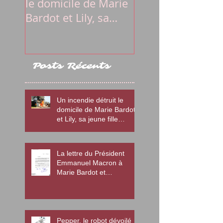
le domicile de Marie
Président Emma
Bardot et Lily, sa
Macron à Marie
jeune fille autiste
Bardot et
l'association Di
Posts Récents
Un incendie détruit le
domicile de Marie Bardot
et Lily, sa jeune fille
autiste
La lettre du Président
Emmanuel Macron à
Marie Bardot et
l'association Diamant
Pepper, le robot dévoilé