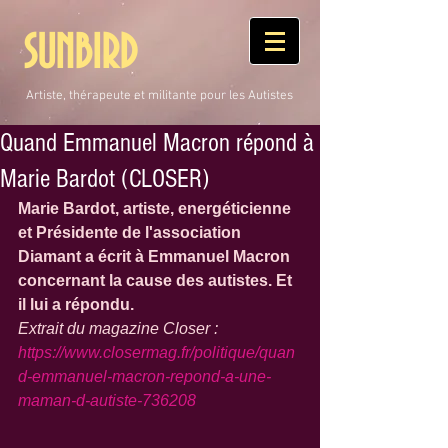
SUNBIRD
Artiste, thérapeute et militante pour les Autistes
Quand Emmanuel Macron répond à
Marie Bardot (CLOSER)
Marie Bardot, artiste, energéticienne 
et Présidente de l'association 
Diamant a écrit à Emmanuel Macron 
concernant la cause des autistes. Et 
il lui a répondu.
Extrait du magazine Closer : 
https://www.closermag.fr/politique/quan
d-emmanuel-macron-repond-a-une-
maman-d-autiste-736208