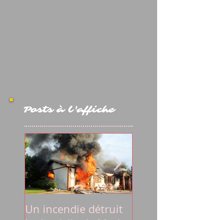
Posts à l'affiche
Un incendie détruit
La lettre du