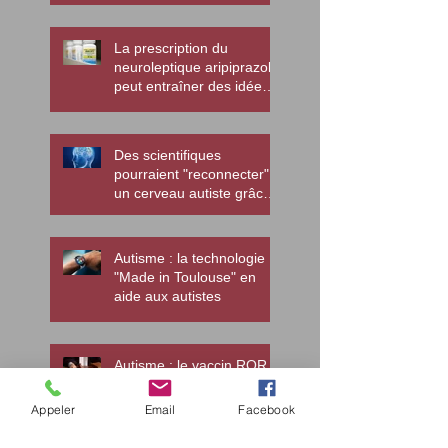
La prescription du
neuroleptique aripiprazole
peut entraîner des idées
suicidaires chez les jeune
au
Des scientifiques
pourraient "reconnecter"
un cerveau autiste grâce
à une manipulation gén
Autisme : la technologie
"Made in Toulouse" en
aide aux autistes
Autisme : le vaccin ROR,
une des causes de
l'autisme selon des
Appeler
Email
Facebook
tribunaux