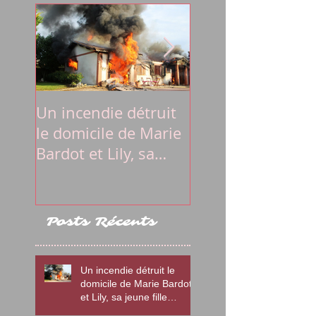
Un incendie détruit
La lettre du
le domicile de Marie
Président Emma
Bardot et Lily, sa
Macron à Marie
jeune fille autiste
Bardot et
l'association Di
Posts Récents
Un incendie détruit le
domicile de Marie Bardot
et Lily, sa jeune fille
autiste