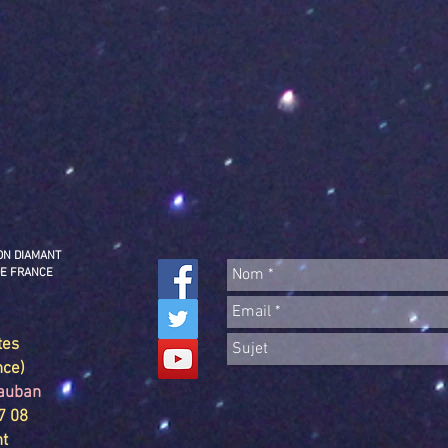
ION DIAMANT
DE FRANCE
tes
nce)
tauban
07 08
nt