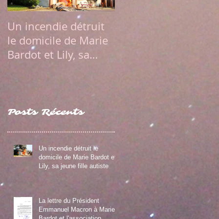
Un incendie détruit
La lettre du
le domicile de Marie
Président Emmanue
Bardot et Lily, sa
Macron à Marie
jeune fille autiste
Bardot et
l'association Diaman
Posts Récents
Un incendie détruit le
domicile de Marie Bardot et
Lily, sa jeune fille autiste
La lettre du Président
Emmanuel Macron à Marie
Bardot et l'association