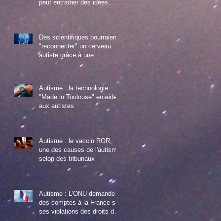
peut entraîner des idées
suicidaires chez les jeune au
Des scientifiques pourraient
"reconnecter" un cerveau
autiste grâce à une
manipulation gén
Autisme : la technologie
"Made in Toulouse" en aide
aux autistes
Autisme : le vaccin ROR,
une des causes de l'autisme
selon des tribunaux
Autisme : L'ONU demande
des comptes à la France sur
ses violations des droits des
enfants autist