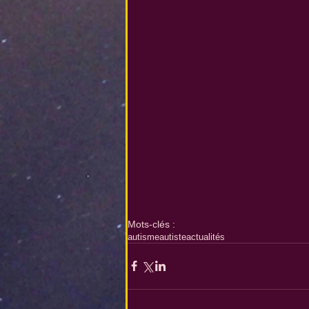
Mots-clés :
autisme
autiste
actualités