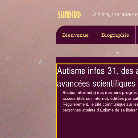
SUNBIRD
Artiste, thérapeute
Bienvenue
Biographie
Autisme infos 31, des a
avancées scientifiques
Restez informé(e) des derniers progrès 
accessibles sur internet, éditées par au
Régulièrement, le site communique sur les 
personnes atteinte d'autisme de se libérer