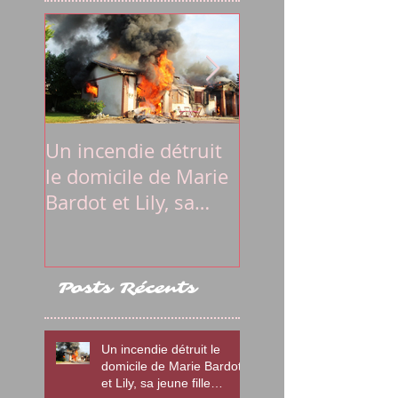
Un incendie détruit
La lettre du
le domicile de Marie
Président Emma
Bardot et Lily, sa
Macron à Marie
jeune fille autiste
Bardot et
l'association Di
Posts Récents
Un incendie détruit le
domicile de Marie Bardot
et Lily, sa jeune fille