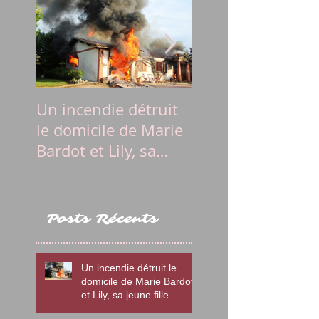
Un incendie détruit
La lettre du
le domicile de Marie
Président Emma
Bardot et Lily, sa
Macron à Marie
jeune fille autiste
Bardot et
l'association Di
Posts Récents
Un incendie détruit le
domicile de Marie Bardot
et Lily, sa jeune fille
autiste