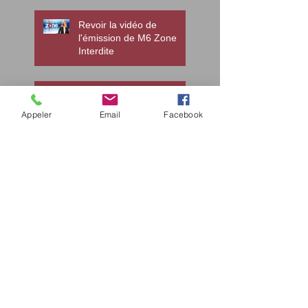
autistes
Revoir la vidéo de
l'émission de M6 Zone
Interdite
Autisme, le droit de se
soigner autrement...
Appeler
Email
Facebook
La prescription du
neuroleptique aripiprazole
peut entraîner des idées
suicidaires chez les jeune
au
Des scientifiques
pourraient "reconnecter"
un cerveau autiste grâce
à une manipulation gén