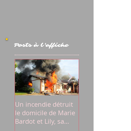
Posts à l'affiche
Un incendie détruit
La lettre du
le domicile de Marie
Président Emma
Bardot et Lily, sa
Macron à Marie
jeune fille autiste
Bardot et