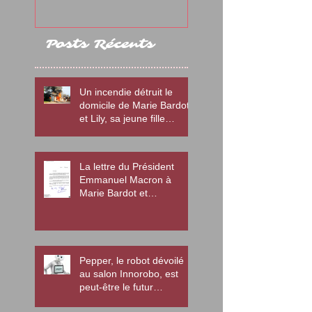
l'association Di
Posts Récents
Un incendie détruit le
domicile de Marie Bardot
et Lily, sa jeune fille
autiste
La lettre du Président
Emmanuel Macron à
Marie Bardot et
l'association Diamant
Pepper, le robot dévoilé
au salon Innorobo, est
peut-être le futur
enseignant des enfants