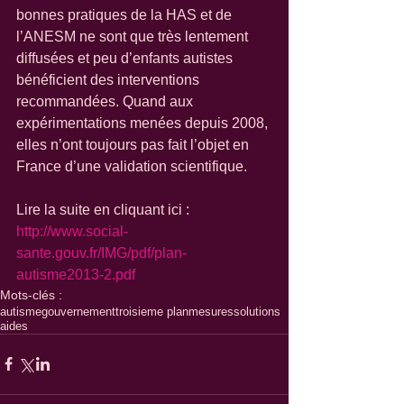
bonnes pratiques de la HAS et de 
l’ANESM ne sont que très lentement 
diffusées et peu d’enfants autistes 
bénéficient des interventions 
recommandées. Quand aux 
expérimentations menées depuis 2008, 
elles n’ont toujours pas fait l’objet en 
France d’une validation scientifique.  
Lire la suite en cliquant ici : 
http://www.social-
sante.gouv.fr/IMG/pdf/plan-
autisme2013-2.pdf
Mots-clés :
autisme
gouvernement
troisieme plan
mesures
solutions
aides