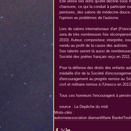
Elle utilise ses dons qu'elle décline sous
chansons, ce qui la conduit à participer o
peintures, des salons de médecine douce… 
l'opinion au problèmes de l'autisme.  
Lors de salons internationaux d'art (France
sera de très nombreuses fois récompensée
2010). Auteur, compositeur, interprète, so
vendu au profit de la cause des autistes.  
Ses talents seront là aussi de nombreuse
Société des poètes français reçu en 2011.
Pour la défense des droits des enfants aut
médaille d'or de la Société d'encouragemen
d'encouragement au progrès remise au Sén
civil et militaire remise à l'Unesco en 2013
Tous ces honneurs l'encouragent à persévé
source : La Depêche du midi
Mots-clés :
autisme
association diamant
Marie Bardot
Toul