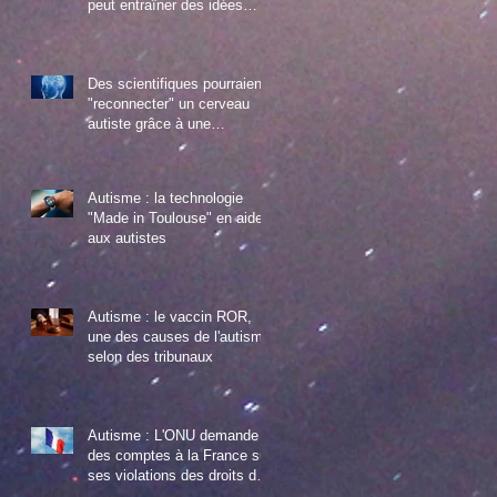
peut entraîner des idées
suicidaires chez les jeune au
Des scientifiques pourraient
"reconnecter" un cerveau
autiste grâce à une
manipulation gén
Autisme : la technologie
"Made in Toulouse" en aide
aux autistes
Autisme : le vaccin ROR,
une des causes de l'autisme
selon des tribunaux
Autisme : L'ONU demande
des comptes à la France sur
ses violations des droits des
enfants autist