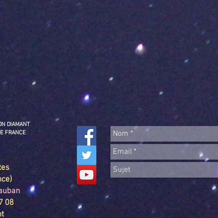
ION DIAMANT
DE FRANCE
tes
nce)
tauban
07 08
nt