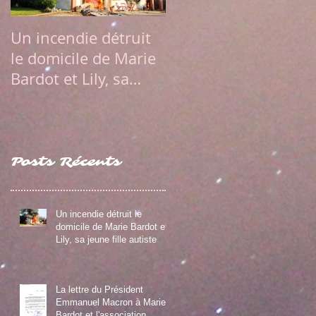
Un incendie détruit
La lettre du
le domicile de Marie
Président Emmanue
Bardot et Lily, sa
Macron à Marie
jeune fille autiste
Bardot et
l'association Diaman
Posts Récents
Un incendie détruit le
domicile de Marie Bardot et
Lily, sa jeune fille autiste
La lettre du Président
Emmanuel Macron à Marie
Bardot et l'association