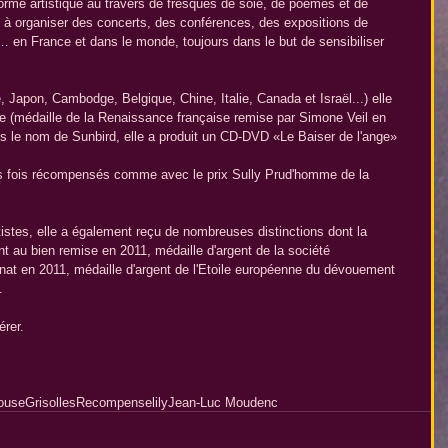
 forme artistique au travers de fresques de soie, de poèmes et de 
u à organiser des concerts, des conférences, des expositions de 
en France et dans le monde, toujours dans le but de sensibiliser 
, Japon, Cambodge, Belgique, Chine, Italie, Canada et Israël...) elle 
 (médaille de la Renaissance française remise par Simone Veil en 
us le nom de Sunbird, elle a produit un CD-DVD «Le Baiser de l'ange» 
s fois récompensés comme avec le prix Sully Prud'homme de la 
  
istes, elle a également reçu de nombreuses distinctions dont la 
t au bien remise en 2011, médaille d'argent de la société 
at en 2011, médaille d'argent de l'Etoile européenne du dévouement 
.  
rer.  
ouse
Grisolles
Recompense
lily
Jean-Luc Moudenc